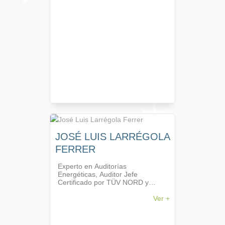
Agosto de 2021 se desempeñó
como Jefe de Asistencia Técnica
Internacional de un proyecto
financiado por la Unión Europea
denominado “Eficiencia
Energética en Argentina” que
entre otras actividades desarrolló
un programa de certificación
energética de viviendas.
JOSÉ LUIS LARRÉGOLA
FERRER
Experto en Auditorías
Energéticas, Auditor Jefe
Certificado por TÜV NORD y
Formador en Sistemas de Gestión
de la Energía ISO 50001:2018. Es
Ver +
un profesional con más de 29
años de experiencia, experto en
eficiencia energética para