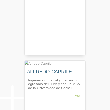
Programa Nacional de Etiquetado
de Viviendas, en la Secretaría de
Energía de la Nación. Profesora
invitada en la Diplomatura de
Eficiencia Energética y Energías
Renovables, en la UNRAF. Ex
becaria en Promoción de la
Eficiencia Energética y
Conservación (JICA), Ex Asesora
Técnica en la Secretaría de
Estado de la Energía de la
Provincia de Santa Fe, y miembro
del Subcomité para la revisión de
la Norma IRAM 11.900/2017.
ALFREDO CAPRILE
Ingeniero industrial y mecánico
egresado del ITBA y con un MBA
de la Universidad de Cornell.
Cuenta con más de 25 años de
experiencia como consultor
Ver +
internacional a empresas y
gobiernos de Latino América y el
Caribe. Desde Mayo de 2018 a