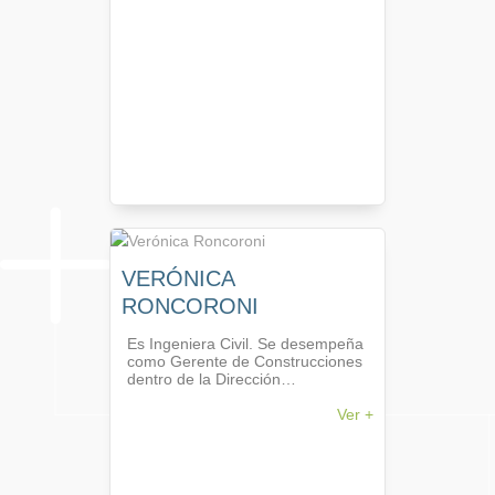
múltiples sectores industriales y
del sector servicios. Trabajó como
Consultor Sénior en proyectos
promovidos por el BID, ejerció
como Profesor Asociado de
Máster en Tecnologías de
Climatización y Eficiencia
Energética en la URV.
Actualmente ocupa el cargo de
Experto Principal en el proyecto
de Cooperación Europea
“Eficiencia Energética en
Argentina”.
VERÓNICA
RONCORONI
Es Ingeniera Civil. Se desempeña
como Gerente de Construcciones
dentro de la Dirección
Normalización IRAM. Es Auditora
Líder de la norma ISO 14001.
Ver +